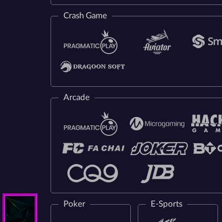
Crash Game
Arcade
Poker
E-Sports