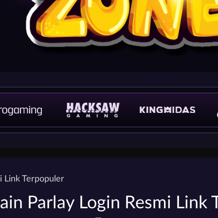
 Link Terpopuler
n Parlay Login Resmi Link 