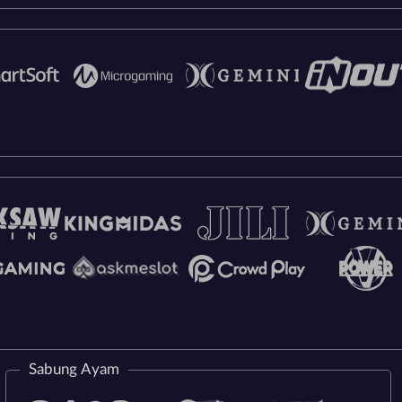
Sabung Ayam