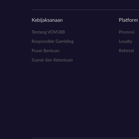
Kebijaksanaan
Platform
Tentang VOVO88
Promosi
Responsible Gambling
Loyalty
Pusat Bantuan
Referral
Syarat dan Ketentuan