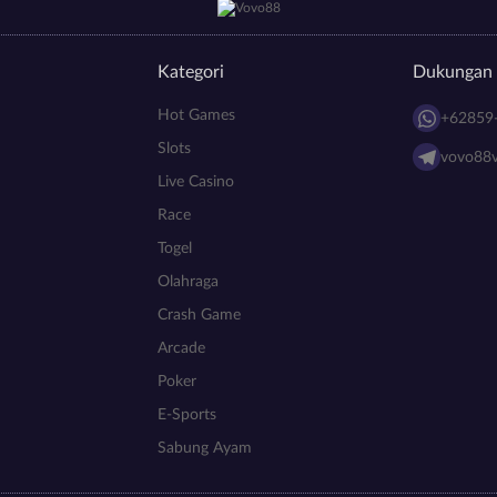
Kategori
Dukungan
Hot Games
+62859
Slots
vovo88v
Live Casino
Race
Togel
Olahraga
Crash Game
Arcade
Poker
E-Sports
Sabung Ayam