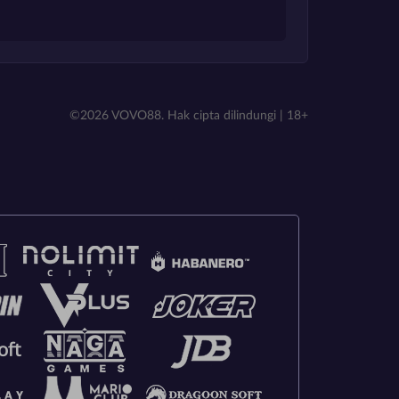
©2026 VOVO88. Hak cipta dilindungi | 18+