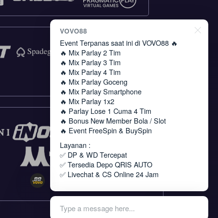
VOVO88
Event Terpanas saat ini di VOVO88 🔥
🔥 Mix Parlay 2 Tim
🔥 Mix Parlay 3 Tim
🔥 Mix Parlay 4 Tim
🔥 Mix Parlay Goceng
🔥 Mix Parlay Smartphone
🔥 Mix Parlay 1x2
🔥 Parlay Lose 1 Cuma 4 Tim
🔥 Bonus New Member Bola / Slot
🔥 Event FreeSpin & BuySpin
Layanan :
✅ DP & WD Tercepat
✅ Tersedia Depo QRIS AUTO
✅ Livechat & CS Online 24 Jam
Kontak Telegram Kami :
https://t.me/vovo88vip
Type a message here...
Link Alternatif bisa di akses di