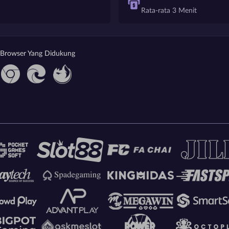
Rata-rata 3 Menit
Browser Yang Didukung