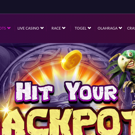
OTS
LIVE CASINO
RACE
TOGEL
OLAHRAGA
CRA