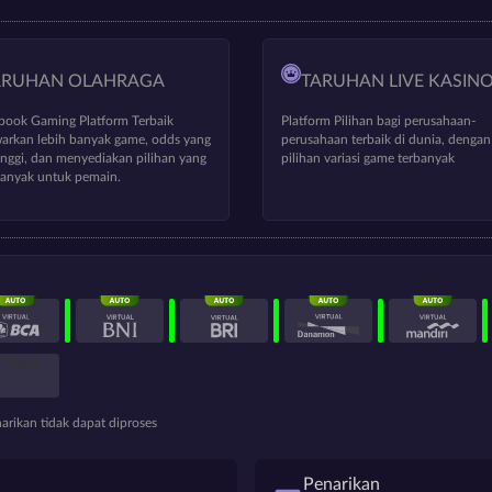
ARUHAN OLAHRAGA
TARUHAN LIVE KASIN
book Gaming Platform Terbaik
Platform Pilihan bagi perusahaan-
rkan lebih banyak game, odds yang
perusahaan terbaik di dunia, dengan
tinggi, dan menyediakan pilihan yang
pilihan variasi game terbanyak
banyak untuk pemain.
arikan tidak dapat diproses
Penarikan