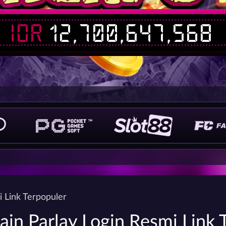
IDR
12,700,647,568
 Link Terpopuler
n Parlay Login Resmi Link 