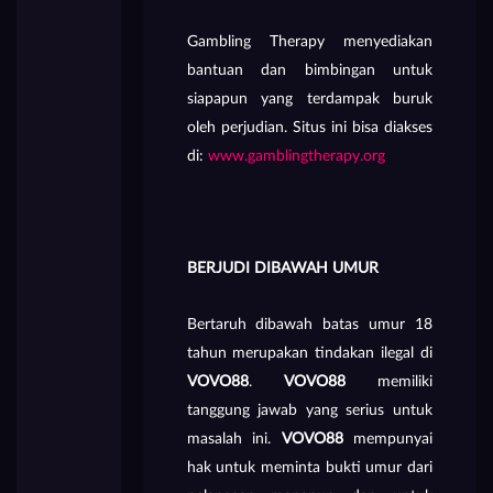
Gambling Therapy menyediakan
bantuan dan bimbingan untuk
siapapun yang terdampak buruk
oleh perjudian. Situs ini bisa diakses
di:
www.gamblingtherapy.org
BERJUDI DIBAWAH UMUR
Bertaruh dibawah batas umur 18
tahun merupakan tindakan ilegal di
VOVO88
.
VOVO88
memiliki
tanggung jawab yang serius untuk
masalah ini.
VOVO88
mempunyai
hak untuk meminta bukti umur dari