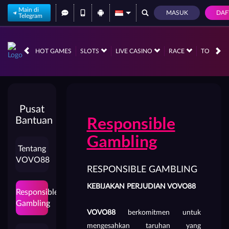
Main di
MASUK
DAF
Telegram
HOT GAMES
SLOTS
LIVE CASINO
RACE
TOGEL
Pusat
Responsible
Bantuan
Gambling
Tentang
VOVO88
RESPONSIBLE GAMBLING
KEBIJAKAN PERJUDIAN VOVO88
Responsible
Gambling
VOVO88
berkomitmen untuk
mengesahkan taruhan yang