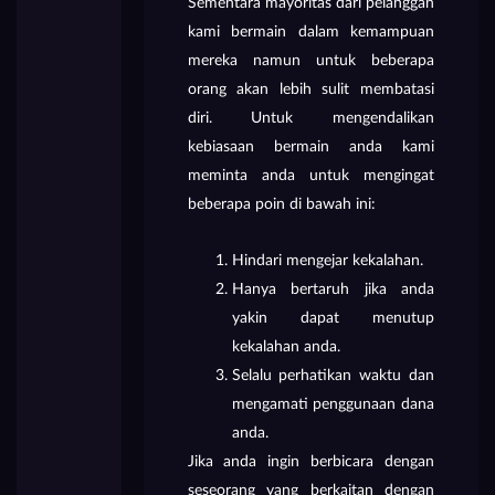
Sementara mayoritas dari pelanggan
kami bermain dalam kemampuan
mereka namun untuk beberapa
orang akan lebih sulit membatasi
diri. Untuk mengendalikan
kebiasaan bermain anda kami
meminta anda untuk mengingat
beberapa poin di bawah ini:
Hindari mengejar kekalahan.
Hanya bertaruh jika anda
yakin dapat menutup
kekalahan anda.
Selalu perhatikan waktu dan
mengamati penggunaan dana
anda.
Jika anda ingin berbicara dengan
seseorang yang berkaitan dengan