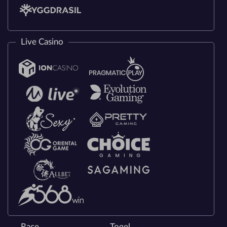
Live Casino
Race
Togel