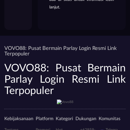
lanjut.
VOVO88: Pusat Bermain Parlay Login Resmi Link
Terpopuler
VOVO88: Pusat Bermain
Parlay Login Resmi Link
Terpopuler
Kebijaksanaan
Platform
Kategori
Dukungan
Komunitas