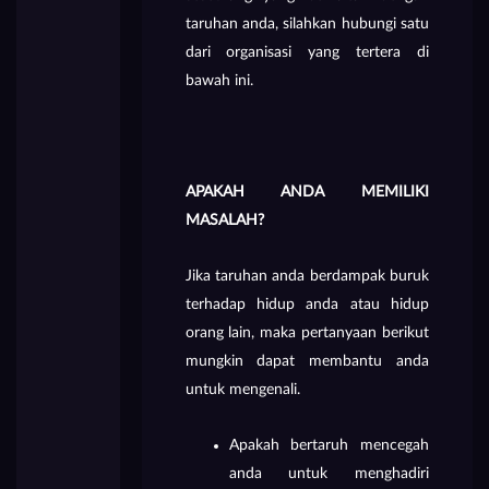
taruhan anda, silahkan hubungi satu
dari organisasi yang tertera di
bawah ini.
APAKAH ANDA MEMILIKI
MASALAH?
Jika taruhan anda berdampak buruk
terhadap hidup anda atau hidup
orang lain, maka pertanyaan berikut
mungkin dapat membantu anda
untuk mengenali.
Apakah bertaruh mencegah
anda untuk menghadiri