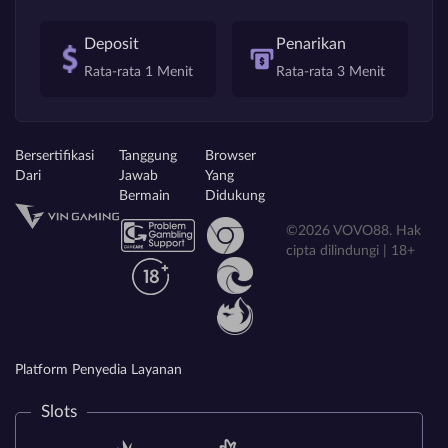
Deposit
Penarikan
Rata-rata 1 Menit
Rata-rata 3 Menit
Bersertifikasi
Tanggung
Browser
Dari
Jawab
Yang
Bermain
Didukung
©2026 VOVO88. Hak
cipta dilindungi | 18+
Platform Penyedia Layanan
Slots