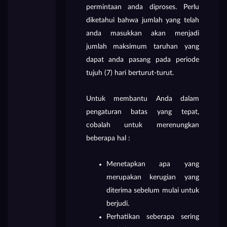
permintaan anda diproses. Perlu
diketahui bahwa jumlah yang telah
anda masukkan akan menjadi
jumlah maksimum taruhan yang
dapat anda pasang pada periode
tujuh (7) hari berturut-turut.
Untuk membantu Anda dalam
pengaturan batas yang tepat,
cobalah untuk merenungkan
beberapa hal :
Menetapkan apa yang
merupakan kerugian yang
diterima sebelum mulai untuk
berjudi.
Perhatikan seberapa sering