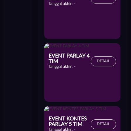
Tanggal akhir:
-
EVENT PARLAY 4
TIM
DETAIL
Tanggal akhir:
-
EVENT KONTES
PARLAY 5 TIM
DETAIL
Tanggal akhir:
-