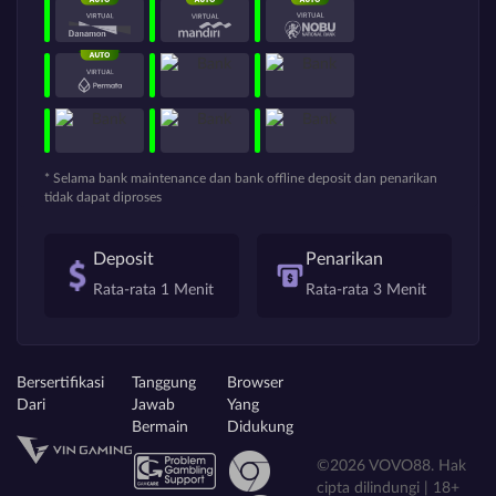
* Selama bank maintenance dan bank offline deposit dan penarikan
tidak dapat diproses
Deposit
Penarikan
Rata-rata 1 Menit
Rata-rata 3 Menit
Bersertifikasi
Tanggung
Browser
Dari
Jawab
Yang
Bermain
Didukung
©2026 VOVO88. Hak
cipta dilindungi | 18+