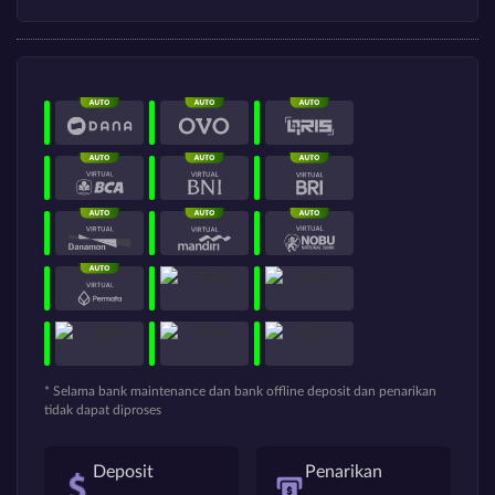
* Selama bank maintenance dan bank offline deposit dan penarikan
tidak dapat diproses
Deposit
Penarikan