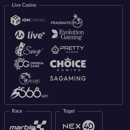
Live Casino
Race
Togel