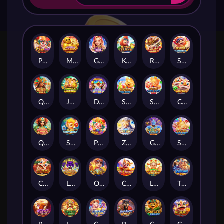
Poker Win
MUSCLE FORTUNE CAT
GOLDEN IDOL
KONG ISLAND
REVOLVER HARE
SUPER ELEMENTS 2
Queen of Inca 2
JUNGLE BANG BANG
DJ BOOM BOOM
Sugar Bang Bang 2
SUGAR BANG BANG PLUS
Chinese New Year Moreways
Queen of Inca
SUPER ELEMENTS
POKER WIN 2
ZEUS
GOLDEN GENIE
SUGAR BANG BANG
CHINESE NEW YEAR
LUXURY GOLDEN PANTHER
OPEN VAULT
CHILIHUAHUA
LUCKY FORTUNES
TREASURES OF ODIN