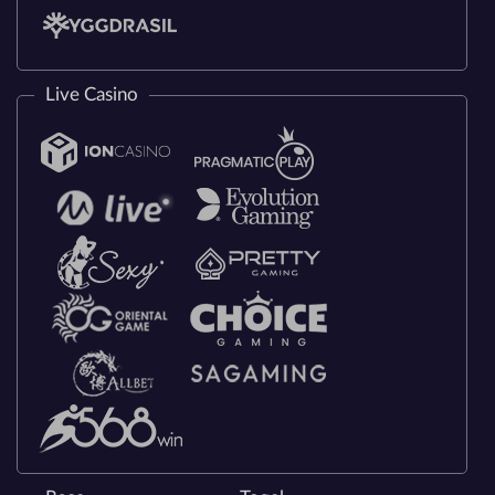
Live Casino