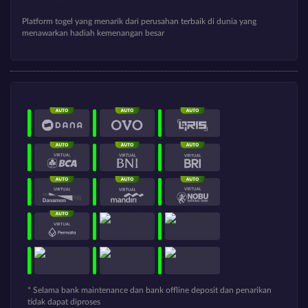
Platform togel yang menarik dari perusahan terbaik di dunia yang
menawarkan hadiah kemenangan besar
* Selama bank maintenance dan bank offline deposit dan penarikan
tidak dapat diproses