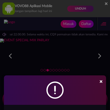
×
VOVO88 Aplikasi Mobile
UNDUH
Jangan tampilkan lagi hari ini
Masuk
Daftar
58 sampai 22.00.00. Selama waktu ini, CQ9 permainan tidak akan tersedia. Kami m
×
JACKPOT
PLAY
IDR
12,736,764,271